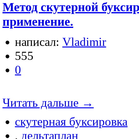
Метод скутерной буксир
применение.
написал:
Vladimir
555
0
Читать дальше →
скутерная буксировка
,
дельтаплан